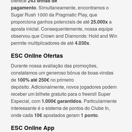
oferece
243 linhas de
pagamento
. Simultaneamente, encontramos o
Sugar Rush 1000 da Pragmatic Play, que
proporciona ganhos potenciais de até
25.000x
a
aposta inicial. Consequentemente, nossa equipe
observou que Crown and Diamonds: Hold and Win
permite multiplicadores de até
4.030x
.
ESC Online Ofertas
Durante nossa avaliação das promoções,
constatamos um generoso bônus de boas-vindas
de
100% até 250€
no primeiro
depósito. Adicionalmente, novos jogadores podem
receber um bilhete gratuito para o freeroll Super
Especial, com
1.000€ garantidos
. Particularmente
interessante é o sistema de pontos do Clube In,
onde cada
10€
apostados geram
1 ponto
.
ESC Online App