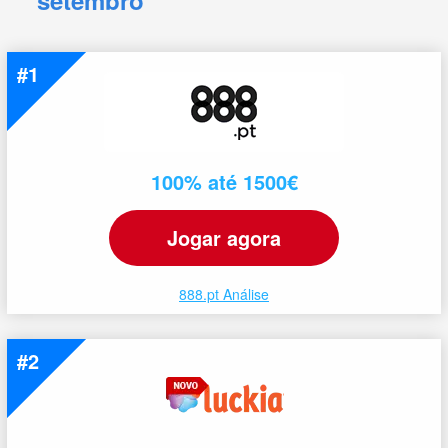
setembro
1
100% até 1500€
Jogar agora
888.pt Análise
2