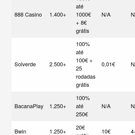
até
888 Casino
1.400+
1000€
N/A
N
+ 8€
grátis
100%
até
100€ +
Solverde
2.500+
0,01€
N
25
rodadas
grátis
100%
BacanaPlay
1.250+
até
N/A
N
250€
20€
Bwin
1.250+
10€
4