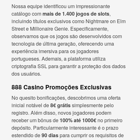
Nossa equipe identificou um impressionante
catálogo com
mais de 1.400 jogos de slots
,
incluindo títulos exclusivos como Nightmare on Elm
Street e Millionaire Genie. Especificamente,
observamos que os jogos são desenvolvidos com
tecnologia de última geração, oferecendo uma
experiência imersiva para os jogadores
portugueses. Ademais, a plataforma utiliza
criptografia SSL para garantir a proteção dos dados
dos usuários.
888 Casino Promoções Exclusivas
No quesito bonificações, descobrimos uma oferta
inicial notável de
8€ grátis
simplesmente pelo
registro. Além disso, novos jogadores podem
receber um bônus de
100% até 1000€
no primeiro
depósito. Particularmente interessante é o prazo
estendido de
90 dias
para cumprir os requisitos de