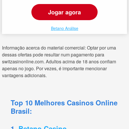
Jogar agora
Betano Análise
Informação acerca do material comercial: Optar por uma
dessas ofertas pode resultar num pagamento para
switzasinonline.com. Adultos acima de 18 anos confiam
apenas no jogo. Por vezes, é importante mencionar
vantagens adicionais.
Top 10 Melhores Casinos Online
Brasil:
1.
Betano Casino