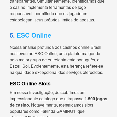
transparentes. Simultaneamente, identificamos que
o casino implementa ferramentas de jogo
responsável, permitindo que os jogadores
estabeleçam seus próprios limites de apostas.
5.
ESC Online
Nossa análise profunda dos casinos online Brasil
nos levou ao ESC Online, uma plataforma gerida
pelo maior grupo de entretenimento português, o
Estoril Sol. Evidentemente, esta herança reflete-se
na qualidade excepcional dos serviços oferecidos.
ESC Online Slots
Em nossa investigação, descobrimos um
impressionante catálogo que ultrapassa
1.500 jogos
de casino
. Notavelmente, identificamos slots
populares como Fakir da GAMING1, que